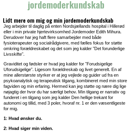
jordemoderkundskab
Lidt mere om mig og min jordemoderkundskab
Jeg arbejder til daglig på enten Nordsjællands hospital i Hillerød
eller i min private hjertevirksomhed Jordemoder Edith Mihura.
Derudover har jeg haft flere samarbejder med både
fysioterapeuter og socialrådgivere, med fælles fokus for støtte
omkring forældreskabet og det som jeg kalder "Det forunderlige
Livsskifte".
Graviditet og fødsler er hvad jeg kalder for "Forudsigelige
Uforudsigelige". Ligesom forældreskab og livet generelt. En af
mine allerstørste styrker er at jeg vejlede og guider ud fra en
psykoanalytisk og terapeutisk tilgang, kombineret med min store
fagviden og min erfaring. Hermed kan jeg støtte og nære dig lige
nøjagtig der hvor du har særligt behov. Min tilgang er narrativ og
funderet i en tilgang som jeg kalder Den hellige trekant for
autonomi og tillid, med 3 poler, hvoraf nr. 1 er den væsentligeste
for mig.
1: Hvad ønsker du.
2: Hvad siger min viden.