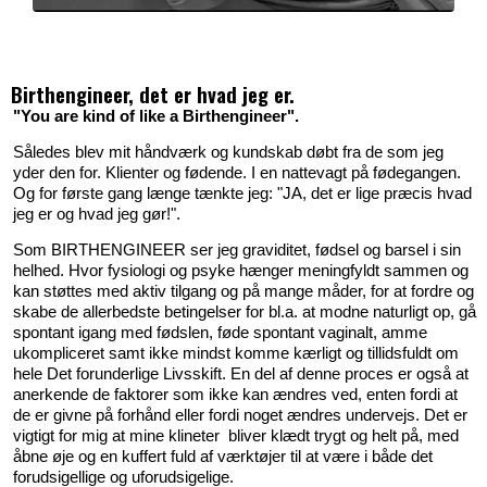
Birthengineer, det er hvad jeg er.
"You are kind of like a Birthengineer".
Således blev mit håndværk og kundskab døbt fra de som jeg
yder den for. Klienter og fødende. I en nattevagt på fødegangen.
Og for første gang længe tænkte jeg: "JA, det er lige præcis hvad
jeg er og hvad jeg gør!".
Som BIRTHENGINEER ser jeg graviditet, fødsel og barsel i sin
helhed. Hvor fysiologi og psyke hænger meningfyldt sammen og
kan støttes med aktiv tilgang og på mange måder, for at fordre og
skabe de allerbedste betingelser for bl.a. at modne naturligt op, gå
spontant igang med fødslen, føde spontant vaginalt, amme
ukompliceret samt ikke mindst komme kærligt og tillidsfuldt om
hele Det forunderlige Livsskift. En del af denne proces er også at
anerkende de faktorer som ikke kan ændres ved, enten fordi at
de er givne på forhånd eller fordi noget ændres undervejs. Det er
vigtigt for mig at mine klineter
bliver klædt trygt og helt på, med
åbne øje og en kuffert fuld af værktøjer til at være i både det
forudsigellige og uforudsigelige.