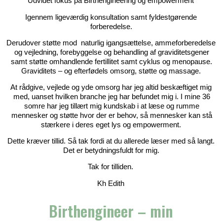
Udvidet fokus på Birthengineering og empowerment
Igennem ligeværdig konsultation samt fyldestgørende
forberedelse.
Derudover støtte mod
naturlig igangsættelse, ammeforberedelse
og vejledning, forebyggelse og behandling af graviditetsgener
samt støtte omhandlende fertillitet samt cyklus og menopause.
Graviditets – og efterfødels omsorg, støtte og massage.
At rådgive, vejlede og yde omsorg har jeg altid beskæftiget mig
med, uanset hvilken branche jeg har befundet mig i. I mine 36
somre har jeg tillært mig kundskab i at læse og rumme
mennesker og støtte hvor der er behov, så mennesker kan stå
stærkere i deres eget lys og empowerment.
Dette kræver tillid. Så tak fordi at du allerede læser med så langt.
Det er betydningsfuldt for mig.
Tak for tilliden.
Kh Edith
Birthengineer – min