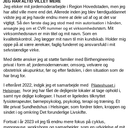
JEG HAR ALTID VILLET MERE
Jeg elsker mit jordemoderarbejde i Region Hovedstaden, men jeg
har altid ville mere end det. Allerede inden jeg blev færdiguddannet
vidste jeg at jeg havde endnu mere at dele ud af og at det var
vigtigt. Så
den første dag jeg stod med min autorisation i hånden,
ansøgte jeg om et CVR nummer og et virksomheds
navn. Mit
virksomhedsnavn er min titel og mit navn. Som en
kvalitetskontrol. Jeg lægger mit navn til min kundskab. Holder mig
oppe på at være ærekær, faglig funderet og ansvarsfuld i mit
selvstændige virke.
Med dette ønsker jeg at støtte familier med Birthengineering
privat i form af; jordemodernærvær, omsorg, velvære og
obstetrisk akupunktur, før og efter fødslen, i den situation som de
har brug for.
I efteråret 2022, indgik jeg et samarbejde med
Pilateshuset i
Helsingør,
hvor jeg har fået de dejligeste lokaler at tage ophold i,
samt nye dejlige kollegaer. I huset er ligeledes tilknyttet
fysioterapeuter, børnepsykolog, psykolog, terapi og træning. Et
lille privat Sundhedshus i Helsingør, som fordrer tiden, kroppen og
sindet i og omkring Det forunderlige Livskifte.
Fortsat i år 2023 vil jeg få endnu mere fokus på cyklus,
menopause, workshops og samarbejder, som en udvidelse af mit