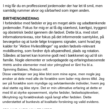
I mig får du en proffessionel jordemoder der har let til smil, men
samtidig rummer alvor og sårbarhed som ingen anden.
BIRTHENGINEE
RING
I forbindelse med fødsler er jeg en meget aktiv og udadtænkende
jordemoder. Fokus for mig er at få dig stærkest, kærligst, tryggest
og obstetrisk bedst igennem din fødsel. Dette bl.a. med stort
informationsniveau, stor fokus på det informerede samtykke, på
bevægelse og at turde følge kroppens signaler, samt hvad jeg
kalder for "Aktive Hvilestillinger" og anden fødsels-relevant
mobillisering, som fordrer dyb afspændhed, plads og rotation.
Således at barnet kan komme godt ned i bækkenet og ud til sin
familie. Nogle elementer er selvopdagede og erfaringsbasserede
mens
andre elementer med stor ydmyghed er lånt fra bl.a.
Spinning Babies, Rebozo mfl.
Disse værktøjer ser jeg ikke blot som mine egne, men nogle jeg
ønsker at dele med alle de forældre som lader mig deres tillid. Jeg
ser på forældre som myndige og selvtænkende individer, hvem jeg
skal støtte og ikke styre. Det er min ultimative erfaring at dette er
med til at styrke epowerment, styrke fødsler, fødselsoplevelser,
tilknytning og forældreskab også langt efter fødslen. Dette
understøttet af bunkevis af kvalitativ forskning og valid evidens.